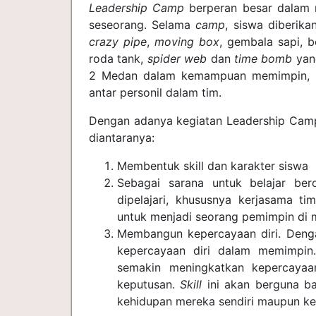
Leadership Camp
berperan besar dala
seseorang. Selama
camp
, siswa diberika
crazy pipe
,
moving box
, gembala sapi, 
roda tank,
spider web
dan
time bomb
yang
2 Medan dalam kemampuan memimpin, be
antar personil dalam tim.
Dengan adanya kegiatan Leadership Cam
diantaranya:
Membentuk skill dan karakter siswa
Sebagai sarana untuk belajar bero
dipelajari, khususnya kerjasama tim
untuk menjadi seorang pemimpin di 
Membangun kepercayaan diri. Den
kepercayaan diri dalam memimpin
semakin meningkatkan kepercayaa
keputusan.
Skill
ini akan berguna b
kehidupan mereka sendiri maupun ke