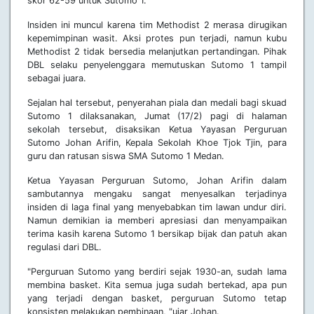
skor 62-59 untuk Sutomo 1.
Insiden ini muncul karena tim Methodist 2 merasa dirugikan
kepemimpinan wasit. Aksi protes pun terjadi, namun kubu
Methodist 2 tidak bersedia melanjutkan pertandingan. Pihak
DBL selaku penyelenggara memutuskan Sutomo 1 tampil
sebagai juara.
Sejalan hal tersebut, penyerahan piala dan medali bagi skuad
Sutomo 1 dilaksanakan, Jumat (17/2) pagi di halaman
sekolah tersebut, disaksikan Ketua Yayasan Perguruan
Sutomo Johan Arifin, Kepala Sekolah Khoe Tjok Tjin, para
guru dan ratusan siswa SMA Sutomo 1 Medan.
Ketua Yayasan Perguruan Sutomo, Johan Arifin dalam
sambutannya mengaku sangat menyesalkan terjadinya
insiden di laga final yang menyebabkan tim lawan undur diri.
Namun demikian ia memberi apresiasi dan menyampaikan
terima kasih karena Sutomo 1 bersikap bijak dan patuh akan
regulasi dari DBL.
"Perguruan Sutomo yang berdiri sejak 1930-an, sudah lama
membina basket. Kita semua juga sudah bertekad, apa pun
yang terjadi dengan basket, perguruan Sutomo tetap
konsisten melakukan pembinaan, "ujar Johan.